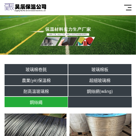
玻璃棉卷氈
玻璃棉板
農業(yè)保溫棉
超細玻璃棉
耐高溫玻璃棉
鋼絲網(wǎng)
鋼絲繩