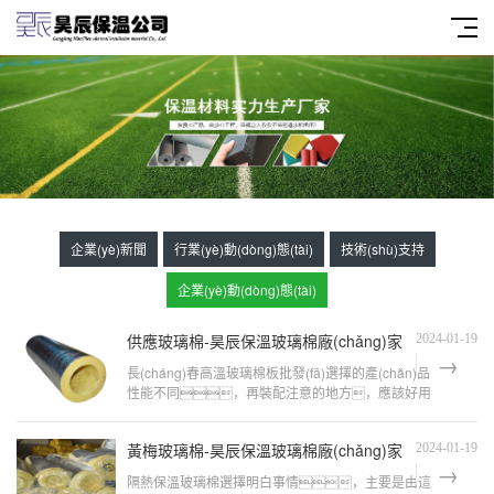
企業(yè)新聞
行業(yè)動(dòng)態(tài)
技術(shù)支持
企業(yè)動(dòng)態(tài)
供應玻璃棉-昊辰保溫玻璃棉廠(chǎng)家
2024-01-19
長(cháng)春高溫玻璃棉板批發(fā)選擇的產(chǎn)品
性能不同，再裝配注意的地方，應該好用
的A級保溫板拿在干性通風(fēng)地方，
托運途中避開(kāi)下雨天氣，遇到下雨時(shí)
黃梅玻璃棉-昊辰保溫玻璃棉廠(chǎng)家
2024-01-19
候需防水情景。 施工當場(chǎng)最好特別
注意防火，裝定使用時(shí)正常新型網(wǎng)格
隔熱保溫玻璃棉選擇明白事情，主要是由這
鋁...