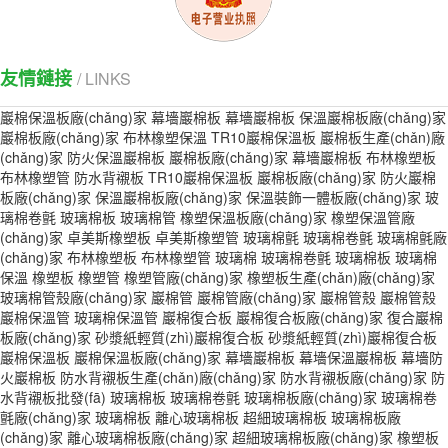
友情鏈接
/ LINKS
巖棉保溫板廠(chǎng)家
幕墻巖棉板
幕墻巖棉板
保溫巖棉板廠(chǎng)家
巖棉板廠(chǎng)家
布林橡塑保溫
TR10巖棉保溫板
巖棉板生產(chǎn)廠
(chǎng)家
防火保溫巖棉板
巖棉板廠(chǎng)家
幕墻巖棉板
布林橡塑板
布林橡塑管
防水背襯板
TR10巖棉保溫板
巖棉板廠(chǎng)家
防火巖棉
板廠(chǎng)家
保溫巖棉板廠(chǎng)家
保溫裝飾一體板廠(chǎng)家
玻
璃棉卷氈
玻璃棉板
玻璃棉管
橡塑保溫板廠(chǎng)家
橡塑保溫管廠
(chǎng)家
卓美斯橡塑板
卓美斯橡塑管
玻璃棉氈
玻璃棉卷氈
玻璃棉氈廠
(chǎng)家
布林橡塑板
布林橡塑管
玻璃棉
玻璃棉卷氈
玻璃棉板
玻璃棉
保溫
橡塑板
橡塑管
橡塑管廠(chǎng)家
橡塑板生產(chǎn)廠(chǎng)家
玻璃棉管殼廠(chǎng)家
巖棉管
巖棉管廠(chǎng)家
巖棉管殼
巖棉管殼
巖棉保溫管
玻璃棉保溫管
巖棉復合板
巖棉復合板廠(chǎng)家
復合巖棉
板廠(chǎng)家
砂漿紙輕質(zhì)巖棉復合板
砂漿紙輕質(zhì)巖棉復合板
巖棉保溫板
巖棉保溫板廠(chǎng)家
幕墻巖棉板
幕墻保溫巖棉板
幕墻防
火巖棉板
防水背襯板生產(chǎn)廠(chǎng)家
防水背襯板廠(chǎng)家
防
水背襯板批發(fā)
玻璃棉板
玻璃棉卷氈
玻璃棉板廠(chǎng)家
玻璃棉卷
氈廠(chǎng)家
玻璃棉板
離心玻璃棉板
超細玻璃棉板
玻璃棉板廠
(chǎng)家
離心玻璃棉板廠(chǎng)家
超細玻璃棉板廠(chǎng)家
橡塑板