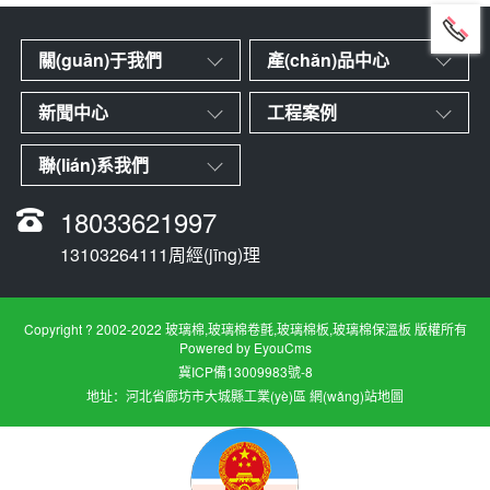
關(guān)于我們
產(chǎn)品中心
新聞中心
工程案例
聯(lián)系我們
18033621997
13103264111周經(jīng)理
Copyright ? 2002-2022 玻璃棉,玻璃棉卷氈,玻璃棉板,玻璃棉保溫板 版權所有
Powered by EyouCms
冀ICP備13009983號-8
地址：河北省廊坊市大城縣工業(yè)區
網(wǎng)站地圖