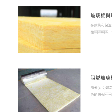
玻璃棉與
在建筑和保溫
性，
自的
阻燃玻璃棉
隨著(zhù)
色的防火
阻燃玻璃棉氈