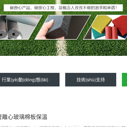
行業(yè)動(dòng)態(tài)
技術(shù)支持
g)管離心玻璃棉板保溫