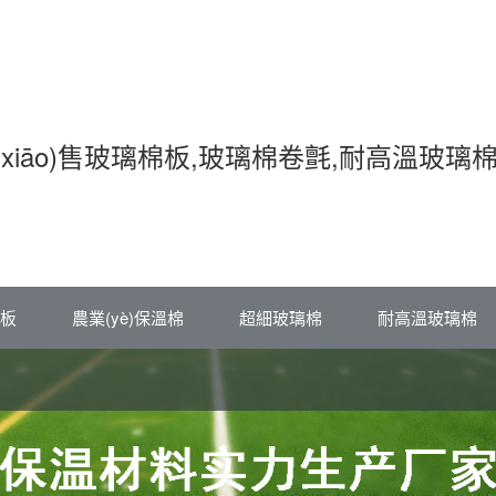
n)銷(xiāo)售玻璃棉板,玻璃棉卷氈,耐高溫玻璃棉廠(
板
農業(yè)保溫棉
超細玻璃棉
耐高溫玻璃棉