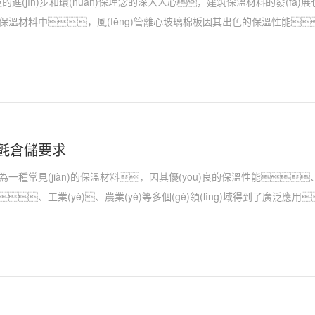
科技的進(jìn)步和環(huán)保理念的深入人心，建筑保溫材料的發(fā)展
溫材料中，風(fēng)管離心玻璃棉板因其出色的保溫性能、
ǐng)域，成為
氈倉儲要求
一種常見(jiàn)的保溫材料，因其優(yōu)良的保溫性能、
、工業(yè)、農業(yè)等多個(gè)領(lǐng)域得到了廣泛
)程中的質(zhì)量穩定、