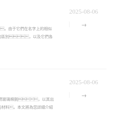
2025-08-06
概念。由于它們在名字上的相似
板的區別，以及它們各
2025-08-06
。阻燃玻璃棉氈，以其出
目的材料。本文將為您詳細介紹